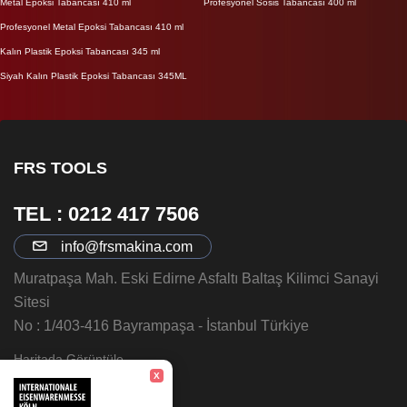
Metal Epoksi Tabancası 410 ml
Profesyonel Sosis Tabancası 400 ml
Profesyonel Metal Epoksi Tabancası 410 ml
Kalın Plastik Epoksi Tabancası 345 ml
Siyah Kalın Plastik Epoksi Tabancası 345ML
FRS TOOLS
TEL : 0212 417 7506
info@frsmakina.com
Muratpaşa Mah. Eski Edirne Asfaltı Baltaş Kilimci Sanayi
Sitesi
No : 1/403-416 Bayrampaşa - İstanbul Türkiye
Haritada Görüntüle
X