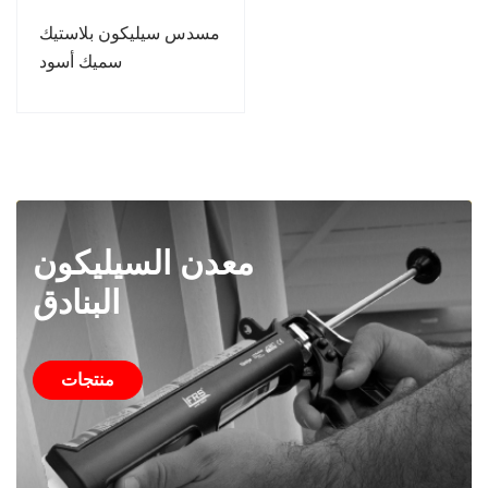
مسدس سيليكون بلاستيك
سميك أسود
معدن السيليكون
البنادق
منتجات