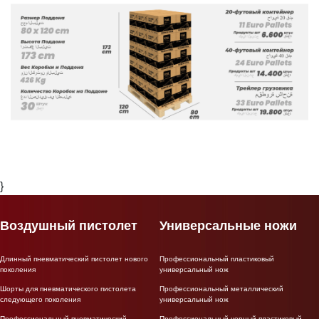
}
Воздушный пистолет
Универсальные ножи
Длинный пневматический пистолет нового
Профессиональный пластиковый
поколения
универсальный нож
Шорты для пневматического пистолета
Профессиональный металлический
следующего поколения
универсальный нож
Профессиональный пневматический
Профессиональный черный пластиковый